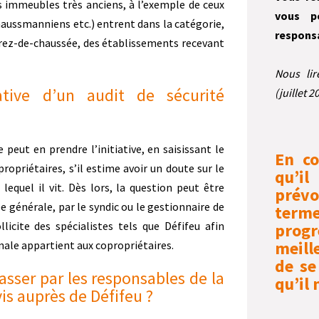
s immeubles très anciens, à l’exemple de ceux
vous p
haussmanniens etc.) entrent dans la catégorie,
responsa
 rez-de-chaussée, des établissements recevant
Nous li
ative d’un audit de sécurité
(juillet 
 peut en prendre l’initiative, en saisissant le
En co
propriétaires, s’il estime avoir un doute sur le
qu’il
lequel il vit. Dès lors, la question peut être
prév
ée générale, par le syndic ou le gestionnaire de
te
llicite des spécialistes tels que Défifeu afin
prog
meill
finale appartient aux copropriétaires.
de se
passer par les responsables de la
qu’il 
vis auprès de Défifeu ?