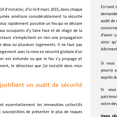
En tant 
10 d’installer, d’ici le 8 mars 2015, dans chaque
demande
umée améliore considérablement la sécurité
audit de 
 plus rapidement possible un feu qui se déclare
concerne
x occupants d’y faire face et de réagir de la
d’avoir 
tecteurs n’empêchent en rien une propagation
ainsi qu
e deux ou plusieurs logements. Il ne faut pas
bâtiment 
logement avec la mise en sécurité globale d’un
lier est enfumée ou que le feu s’y propage et
Si vous 
ent, le détecteur que j’ai installé dans mon
pourra a
auprès du
ustifient un audit de sécurité
Si vous
patrimoi
votre dev
sont essentiellement les immeubles collectifs
t susceptibles de présenter le plus de risques
Vous ré