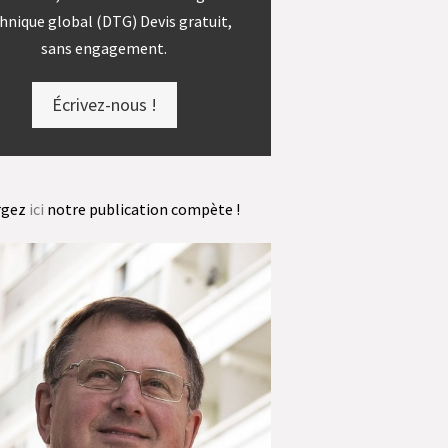
hnique global (DTG) Devis gratuit,
sans engagement.
Écrivez-nous !
rgez
ici
notre publication compète !