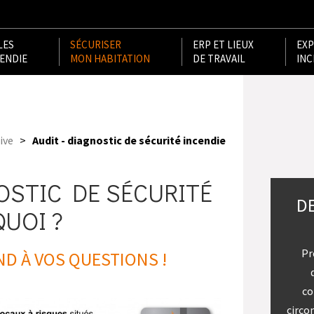
LES
SÉCURISER
ERP ET LIEUX
EXP
CENDIE
MON HABITATION
DE TRAVAIL
INC
ive
>
Audit - diagnostic de sécurité incendie
OSTIC DE SÉCURITÉ
D
UOI ?
Pr
ND À VOS QUESTIONS !
co
circo