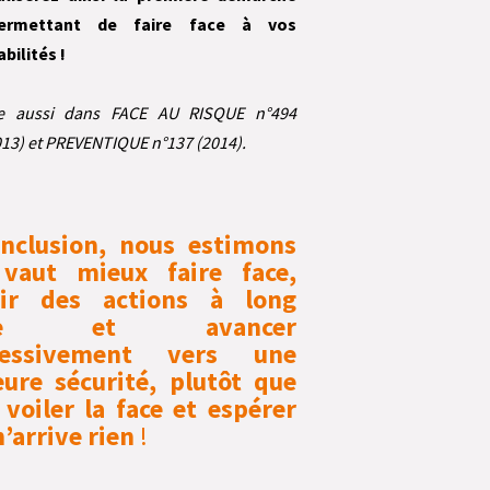
ermettant de faire face à vos
bilités !
re aussi dans FACE AU RISQUE n°494
2013) et PREVENTIQUE n°137 (2014).
nclusion, nous estimons
 vaut mieux faire face,
oir des actions à long
rme et avancer
ressivement vers une
eure sécurité, plutôt que
 voiler la face et espérer
n’arrive rien
!