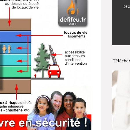
tec
Télécha